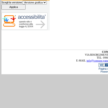
Scegli la versione:
COM
VIA RISORGIMENTO
TEL: 096
E-MAIL
info@comune.panett
Pagina c
Power