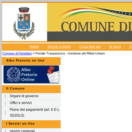
Home
Servizi in linea
Cosa fare per
Io sono
I
Comune di Panettieri
» Portale Trasparenza - Gestione dei Rifiuti Urbani
Albo Pretorio on line
Il Comune
Organi di governo
Uffici e servizi
Piano dei pagamenti (art. 6 D.L.
35/2013)
I Servizi on line
servizi camerali