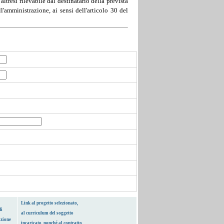
tresì rilevabile dal destinatario della prevista
'amministrazione, ai sensi dell'articolo 30 del
Link al progetto selezionato,
di
al curriculum del soggetto
azione
incaricato, nonché al contratto