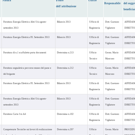
Natura
a base
Ufficio
Responsabile
del sogge
dell'attribuzione
beneficia
Fornitura Energia Elettrica Altri Usi agosto-
Bilancio 2013
Ufficio di
Dott. Gaetano
AFFIDA
settembre 2013
Ragioneria
Vigliatore
DIRETTO
Fornitura Energia Elettrica P.I. Settembre 2013
Bilancio 2013
Ufficio di
Dott. Gaetano
AFFIDA
Ragioneria
Vigliatore
DIRETTO
Fornitura di n.1 scaffaletto porta documenti
Determina n.213
Ufficio
Geom. Mario
AFFIDA
Tecnico
Mancuso
DIRETTO
Fornitura segnaletica percorso museo del pane e
Determina n.212
Ufficio
Geom. Mario
AFFIDA
del brigante
Tecnico
Mancuso
DIRETTO
Fornitura Energia Elettrica P.I. Settembre 2013
Bilancio 2013
Ufficio di
Dott. Gaetano
AFFIDA
Ragioneria
Vigliatore
DIRETTO
Fornitura Energia Elettrica Altri Usi agosto-
Bilancio 2013
Ufficio di
Dott. Gaetano
AFFIDA
settembre 2013
Ragioneria
Vigliatore
DIRETTO
Fornitura Carta f.to A4
Determina n.102
Ufficio di
Dott. Gaetano
AFFIDA
Ragioneria
Vigliatore
DIRETTO
Competenzte Tecniche sui lavori di realizzazione
Determina n.207
Ufficio
Geom. Mario
PROCED