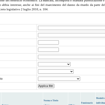
ione del beneficio economico. La mancata, incompleta o ritardata pubblicazione è al
 abbia interesse, anche ai fini del risarcimento del danno da ritardo da parte dell
reto legislativo 2 luglio 2010, n. 104.
rio
Modalit 
Norma o Titolo
Funzionario
individu