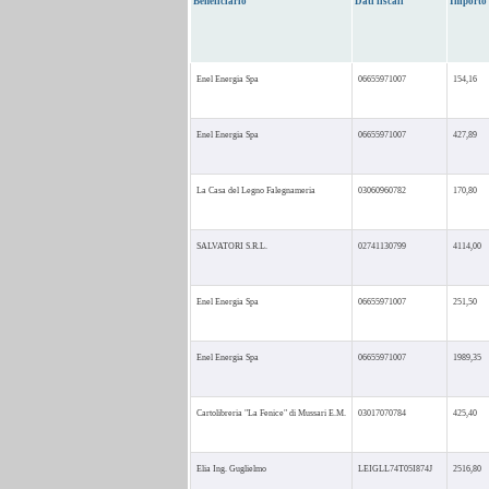
Beneficiario
Dati fiscali
Importo
Enel Energia Spa
06655971007
154,16
Enel Energia Spa
06655971007
427,89
La Casa del Legno Falegnameria
03060960782
170,80
SALVATORI S.R.L.
02741130799
4114,00
Enel Energia Spa
06655971007
251,50
Enel Energia Spa
06655971007
1989,35
Cartolibreria "La Fenice" di Mussari E.M.
03017070784
425,40
Elia Ing. Guglielmo
LEIGLL74T05I874J
2516,80