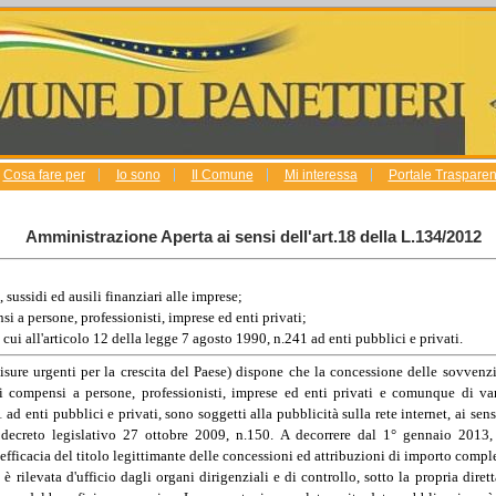
Cosa fare per
Io sono
Il Comune
Mi interessa
Portale Trasparenz
Amministrazione Aperta ai sensi dell'art.18 della L.134/2012
, sussidi ed ausili finanziari alle imprese;
nsi a persone, professionisti, imprese ed enti privati;
ui all'articolo 12 della legge 7 agosto 1990, n.241 ad enti pubblici e privati.
isure urgenti per la crescita del Paese) dispone che la concessione delle sovvenzion
 dei compensi a persone, professionisti, imprese ed enti privati e comunque di 
ad enti pubblici e privati, sono soggetti alla pubblicità sulla rete internet, ai sen
del decreto legislativo 27 ottobre 2009, n.150. A decorrere dal 1° gennaio 2013
fficacia del titolo legittimante delle concessioni ed attribuzioni di importo comple
 rilevata d'ufficio dagli organi dirigenziali e di controllo, sotto la propria diret