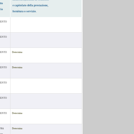
tto
e capitolato della prestazione,
rio
fornitura o servizio.
MENTO
MENTO
MENTO
Determina
MENTO
Determina
MENTO
MENTO
MENTO
Determina
URA
Determina