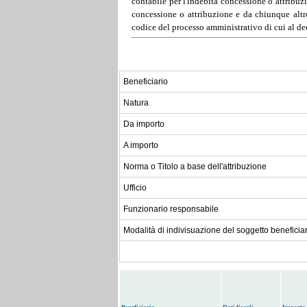
contabile per l'indebita concessione o attribuz
concessione o attribuzione e da chiunque altro
codice del processo amministrativo di cui al dec
Beneficiario
Natura
Da importo
A importo
Norma o Titolo a base dell'attribuzione
Ufficio
Funzionario responsabile
Modalità di indivisuazione del soggetto beneficia