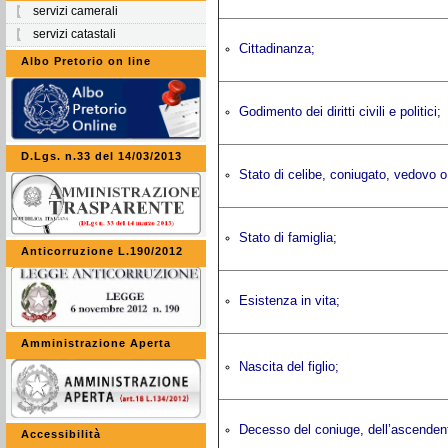
servizi camerali
servizi catastali
Cittadinanza;
Albo Pretorio on line
Godimento dei diritti civili e politici;
D.Lgs. n.33 del 14/03/2013
Stato di celibe, coniugato, vedovo o 
Stato di famiglia;
Anticorruzione L.190/2012
Esistenza in vita;
Amministrazione Aperta
Nascita del figlio;
Decesso del coniuge, dell’ascenden
Accessibilità