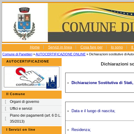
Home
Servizi in linea
Cosa fare per
Io sono
I
Comune di Panettieri
»
AUTOCERTIFICAZIONE ONLINE
» Dichiarazioni sostitutive di Auto
AUTOCERTIFICAZIONE
Dichiarazioni so
Dichiarazione Sostitutiva di Stati, 
Il Comune
Organi di governo
Uffici e servizi
Data e il luogo di nascita;
Piano dei pagamenti (art. 6 D.L.
35/2013)
Residenza;
I Servizi on line