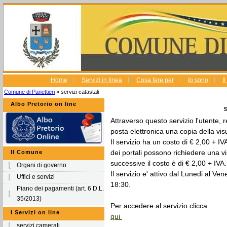
Home
Servizi in linea
Cosa fare per
Io sono
I
Comune di Panettieri
» servizi catastali
Albo Pretorio on line
s
Attraverso questo servizio l'utente, r
posta elettronica una copia della vis
Il servizio ha un costo di € 2,00 + IVA
dei portali possono richiedere una vi
Il Comune
successive il costo è di € 2,00 + IVA.
Organi di governo
Il servizio e' attivo dal Lunedi al Ve
Uffici e servizi
18:30.
Piano dei pagamenti (art. 6 D.L.
35/2013)
Per accedere al servizio clicca
I Servizi on line
qui
servizi camerali