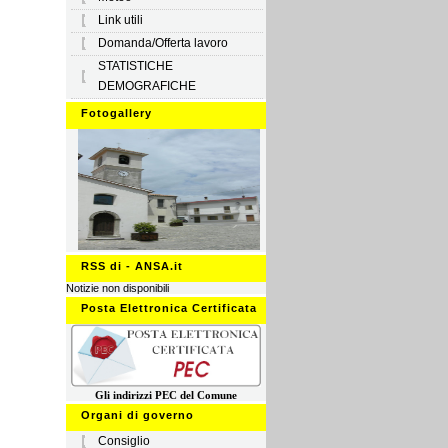
Link utili
Domanda/Offerta lavoro
STATISTICHE
DEMOGRAFICHE
Fotogallery
RSS di - ANSA.it
Notizie non disponibili
Posta Elettronica Certificata
Gli ind
irizzi PEC
del Comune
Organi di governo
Consiglio