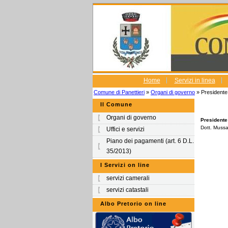
Home
Servizi in linea
Comune di Panettieri
»
Organi di governo
» Presidente 
Il Comune
Organi di governo
Presidente
Dott. Muss
Uffici e servizi
Piano dei pagamenti (art. 6 D.L.
35/2013)
I Servizi on line
servizi camerali
servizi catastali
Albo Pretorio on line