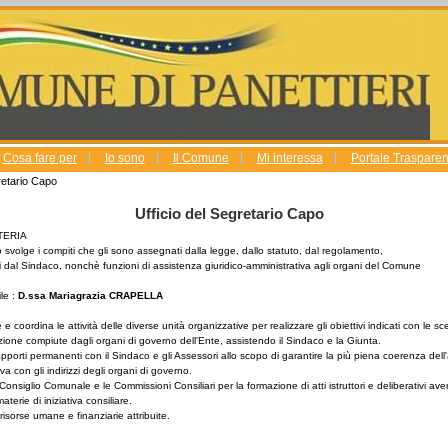
Cosa fare per
Io sono
Il Comune
Mi interessa
Portale Trasparenz
retario Capo
Ufficio del Segretario Capo
TERIA
o svolge i compiti che gli sono assegnati dalla legge, dallo statuto, dal regolamento,
gli dal Sindaco, nonchè funzioni di assistenza giuridico-amministrativa agli organi del Comune
le :
D.ssa Mariagrazia CRAPELLA
e coordina le attività delle diverse unità organizzative per realizzare gli obiettivi indicati con le sce
one compiute dagli organi di governo dell'Ente, assistendo il Sindaco e la Giunta.
pporti permanenti con il Sindaco e gli Assessori allo scopo di garantire la più piena coerenza dell
va con gli indirizzi degli organi di governo.
Consiglio Comunale e le Commissioni Consiliari per la formazione di atti istruttori e deliberativi ave
aterie di iniziativa consiliare.
risorse umane e finanziarie attribuite.