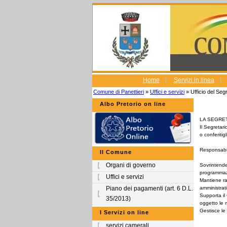
Home
Servizi in linea
Comune di Panettieri
»
Uffici e servizi
» Ufficio del Seg
Albo Pretorio on line
LA SEGRE
Il Segretari
o conferiti
Responsabi
Il Comune
Organi di governo
Sovrintende 
programmazi
Uffici e servizi
Mantiene ra
Piano dei pagamenti (art. 6 D.L.
amministrati
Supporta il 
35/2013)
oggetto le m
Gestisce le 
I Servizi on line
servizi camerali