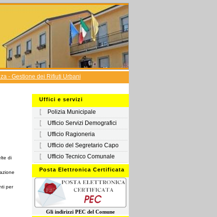
a - Gestione dei Rifiuti Urbani
Uffici e servizi
Polizia Municipale
Ufficio Servizi Demografici
Ufficio Ragioneria
Ufficio del Segretario Capo
Ufficio Tecnico Comunale
lte di
Posta Elettronica Certificata
'azione
nti per
Gli ind
irizzi PEC
del Comune