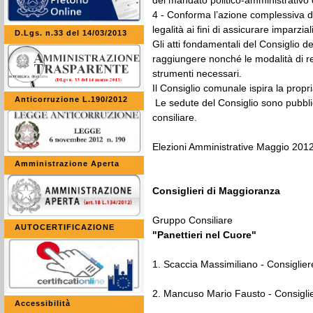
del mandato politico-amministrativo 
4 - Conforma l’azione complessiva del
legalità ai fini di assicurare imparz
D.Lgs. n.33 del 14/03/2013
Gli atti fondamentali del Consiglio d
raggiungere nonché le modalità di re
strumenti necessari.
Il Consiglio comunale ispira la propri
Anticorruzione L.190/2012
Le sedute del Consiglio sono pubblic
consiliare.
Elezioni Amministrative Maggio 201
Amministrazione Aperta
Consiglieri di Maggioranza
Gruppo Consiliare
AUTOCERTIFICAZIONE
"Panettieri nel Cuore"
1. Scaccia Massimiliano - Consiglie
2. Mancuso Mario Fausto - Consigli
Accessibilità