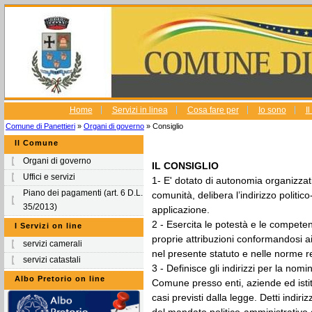
Home
Servizi in linea
Cosa fare per
Io sono
I
Comune di Panettieri
»
Organi di governo
» Consiglio
Il Comune
Organi di governo
IL CONSIGLIO
Uffici e servizi
1- E' dotato di autonomia organizzat
Piano dei pagamenti (art. 6 D.L.
comunità, delibera l’indirizzo politic
35/2013)
applicazione.
2 - Esercita le potestà e le competenz
I Servizi on line
proprie attribuzioni conformandosi ai 
servizi camerali
nel presente statuto e nelle norme 
servizi catastali
3 - Definisce gli indirizzi per la nom
Albo Pretorio on line
Comune presso enti, aziende ed istit
casi previsti dalla legge. Detti indir